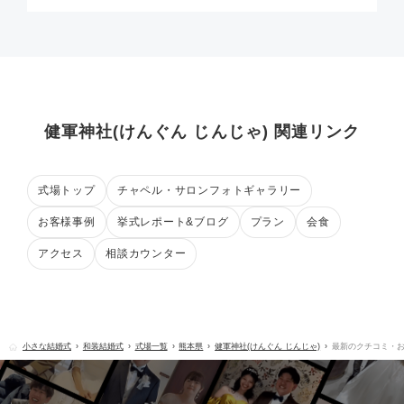
健軍神社(けんぐん じんじゃ) 関連リンク
式場トップ
チャペル・サロンフォトギャラリー
お客様事例
挙式レポート&ブログ
プラン
会食
アクセス
相談カウンター
小さな結婚式
和装結婚式
式場一覧
熊本県
健軍神社(けんぐん じんじゃ)
最新のクチコミ・