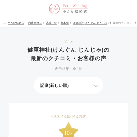
小さな結婚式
和装結婚式
式場一覧
熊本県
健軍神社(けんぐん じんじゃ)
最新のクチコミ・
Voice
健軍神社(けんぐん じんじゃ)の
最新のクチコミ・お客様の声
表示結果：全2件
オススメ点数(10点満点)