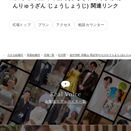
んりゅうざん じょうしょうじ) 関連リンク
式場トップ
プラン
アクセス
相談カウンター
小さな結婚式
和装結婚式
式場一覧
石川県
金沢寺町 本隆山 承証寺(かなざわてらまち ほんりゅ
Real Voice
お客様リアルボイス一覧