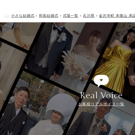
小さな結婚式
和装結婚式
式場一覧
石川県
金沢寺町 本隆山 承
Real Voice
お客様リアルボイス一覧