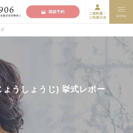
相談予約
ご成約後・
ご列席の方
ログ
じょうしょうじ) 挙式レポー