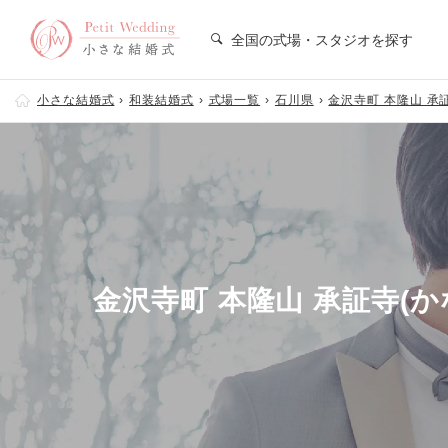
全国の式場・スタジオを探す
小さな結婚式
和装結婚式
式場一覧
石川県
金沢寺町 本隆山 承
金沢寺町 本隆山 承証寺(