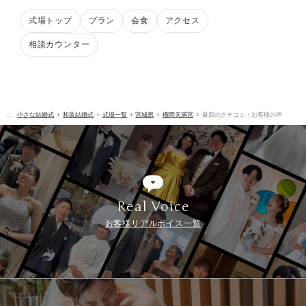
式場トップ
プラン
会食
アクセス
相談カウンター
小さな結婚式
和装結婚式
式場一覧
宮城県
榴岡天満宮
最新のクチコミ・お客様の声
Real Voice
お客様リアルボイス一覧