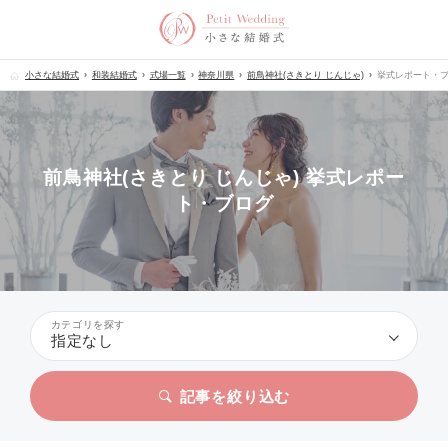
小さな結婚式
和装結婚式
式場一覧
神奈川県
前鳥神社(さきとり じんじゃ)
挙式レポート・
前鳥神社(さきとり じんじゃ) 挙式レポー
ト・ブログ
カテゴリを探す
指定なし
記事を絞り込む