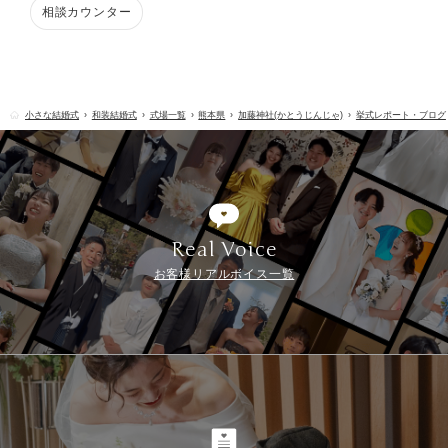
相談カウンター
小さな結婚式
和装結婚式
式場一覧
熊本県
加藤神社(かとうじんじゃ)
挙式レポート・ブログ
Real Voice
お客様リアルボイス一覧