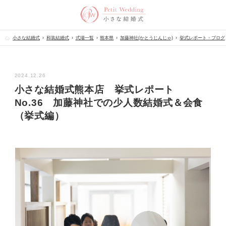
小さな結婚式
和装結婚式
式場一覧
熊本県
加藤神社(かとうじんじゃ)
挙式レポート・ブログ
2024.12.26
小さな結婚式熊本店 挙式レポート
No.36 加藤神社での少人数結婚式＆会食
（挙式編）