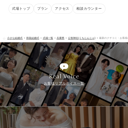
式場トップ
プラン
アクセス
相談カウンター
小さな結婚式
和装結婚式
式場一覧
兵庫県
公智神社(くちじんじゃ)
最新のクチコミ・お客様
Real Voice
お客様リアルボイス一覧