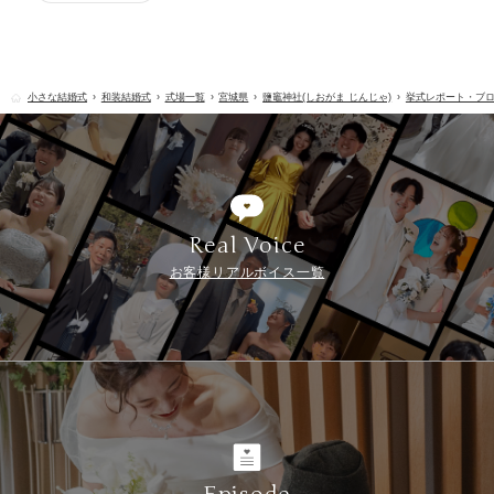
小さな結婚式
和装結婚式
式場一覧
宮城県
鹽竈神社(しおがま じんじゃ)
挙式レポート・ブ
Real Voice
お客様リアルボイス一覧