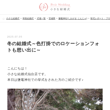
小さな結婚式
和装結婚式
式場一覧
宮城県
鹽竈神社(しおがま じんじゃ)
挙式レポート・ブ
2025.07.05
冬の結婚式～色打掛でのロケーションフォ
トも想い出に～
こんにちは！
小さな結婚式仙台店です。
本日は鹽竈神社での挙式をされた方のご紹介です♪