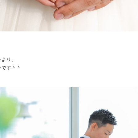
ーより、
介です＾＾