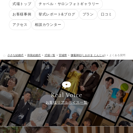
式場トップ
チャペル・サロンフォトギャラリー
お客様事例
挙式レポート&ブログ
プラン
口コミ
アクセス
相談カウンター
小さな結婚式
和装結婚式
式場一覧
宮城県
鹽竈神社(しおがま じんじゃ)
よくある質問
Real Voice
お客様リアルボイス一覧