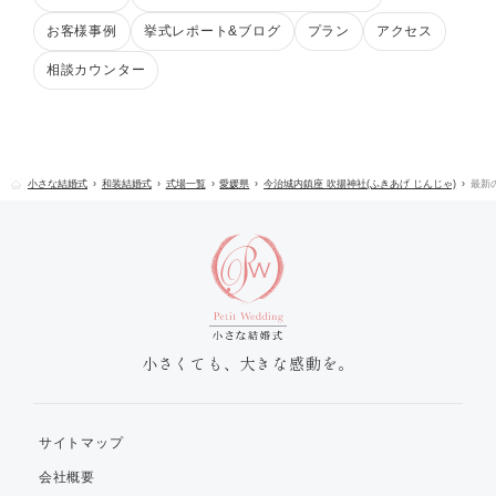
お客様事例
挙式レポート&ブログ
プラン
アクセス
相談カウンター
小さな結婚式
和装結婚式
式場一覧
愛媛県
今治城内鎮座 吹揚神社(ふきあげ じんじゃ)
最新
小さくても、大きな感動を。
サイトマップ
会社概要