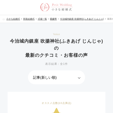
小さな結婚式
和装結婚式
式場一覧
愛媛県
今治城内鎮座 吹揚神社(ふきあげ じんじゃ)
最新
Voice
今治城内鎮座 吹揚神社(ふきあげ じんじゃ)
の
最新のクチコミ・お客様の声
表示結果：全1件
オススメ点数(10点満点)