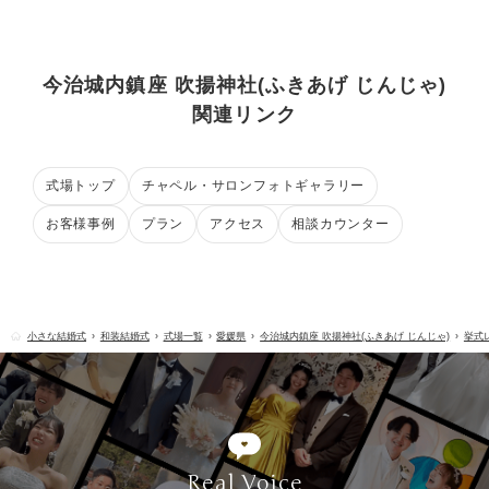
今治城内鎮座 吹揚神社(ふきあげ じんじゃ)
関連リンク
式場トップ
チャペル・サロンフォトギャラリー
お客様事例
プラン
アクセス
相談カウンター
小さな結婚式
和装結婚式
式場一覧
愛媛県
今治城内鎮座 吹揚神社(ふきあげ じんじゃ)
挙式
Real Voice