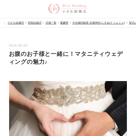
小さな結婚式
和装結婚式
式場一覧
愛媛県
今治城内鎮座 吹揚神社(ふきあげ じんじゃ)
挙式
2024.08.28
お腹のお子様と一緒に！マタニティウェデ
ィングの魅力♪