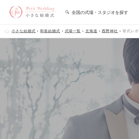
全国の式場・スタジオを探す
小さな結婚式
和装結婚式
式場一覧
北海道
西野神社
挙式レポ