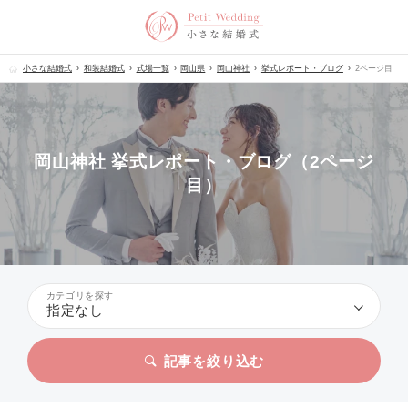
小さな結婚式
和装結婚式
式場一覧
岡山県
岡山神社
挙式レポート・ブログ
2ページ目
岡山神社 挙式レポート・ブログ（2ページ
目）
カテゴリを探す
指定なし
記事を絞り込む