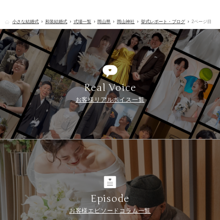
小さな結婚式
和装結婚式
式場一覧
岡山県
岡山神社
挙式レポート・ブログ
2ページ目
Real Voice
お客様リアルボイス一覧
Episode
お客様エピソードコラム一覧