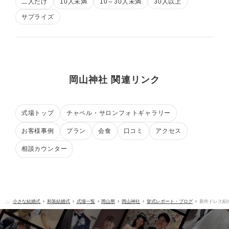
二人だけ
10人未満
10～30人未満
30人以上
サプライズ
岡山神社 関連リンク
式場トップ
チャペル・サロンフォトギャラリー
お客様事例
プラン
会食
口コミ
アクセス
相談カウンター
小さな結婚式
和装結婚式
式場一覧
岡山県
岡山神社
挙式レポート・ブログ
新作ドレス紹