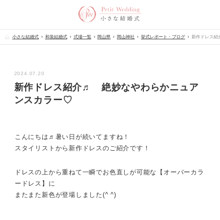
小さな結婚式
和装結婚式
式場一覧
岡山県
岡山神社
挙式レポート・ブログ
新作ドレス紹
2024.07.20
新作ドレス紹介♬ 絶妙なやわらかニュア
ンスカラー♡
こんにちは♬暑い日が続いてますね！
スタイリストから新作ドレスのご紹介です！
ドレスの上から重ねて一瞬でお色直しが可能な【オーバーカラ
ードレス】に
またまた新色が登場しました(^ ^)