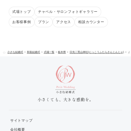
式場トップ
チャペル・サロンフォトギャラリー
お客様事例
プラン
アクセス
相談カウンター
小さな結婚式
和装結婚式
式場一覧
栃木県
日光二荒山神社(にっこうふたらさんじんじゃ)
よ
小さくても、大きな感動を。
サイトマップ
会社概要