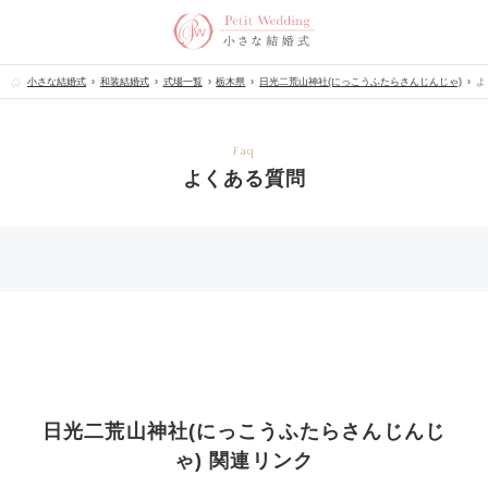
小さな結婚式
和装結婚式
式場一覧
栃木県
日光二荒山神社(にっこうふたらさんじんじゃ)
よ
Faq
よくある質問
日光二荒山神社(にっこうふたらさんじんじ
ゃ) 関連リンク