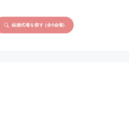
結婚式場を探す (全
0
会場)