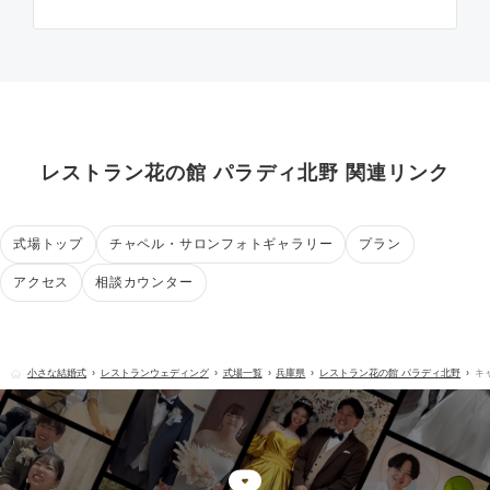
レストラン花の館 パラディ北野 関連リンク
式場トップ
チャペル・サロンフォトギャラリー
プラン
アクセス
相談カウンター
小さな結婚式
レストランウェディング
式場一覧
兵庫県
レストラン花の館 パラディ北野
キ