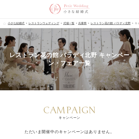
小さな結婚式
レストランウェディング
式場一覧
兵庫県
レストラン花の館 パラディ北野
キ
レストラン花の館 パラディ北野 キャンペー
ン・フェア一覧
CAMPAIGN
キャンペーン
ただいま開催中のキャンペーンはありません。