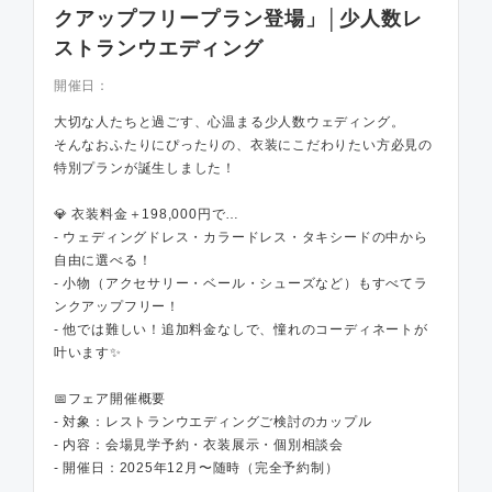
クアップフリープラン登場」│少人数レ
ストランウエディング
開催日：
大切な人たちと過ごす、心温まる少人数ウェディング。
そんなおふたりにぴったりの、衣装にこだわりたい方必見の
特別プランが誕生しました！
💎 衣装料金＋198,000円で…
- ウェディングドレス・カラードレス・タキシードの中から
自由に選べる！
- 小物（アクセサリー・ベール・シューズなど）もすべてラ
ンクアップフリー！
- 他では難しい！追加料金なしで、憧れのコーディネートが
叶います✨
📅フェア開催概要
- 対象：レストランウエディングご検討のカップル
- 内容：会場見学予約・衣装展示・個別相談会
- 開催日：2025年12月〜随時（完全予約制）