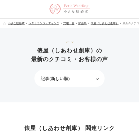
小さな結婚式
レストランウェディング
式場一覧
富山県
俵屋（しあわせ創庫）
最新のクチ
Voice
俵屋（しあわせ創庫）の
最新のクチコミ・お客様の声
俵屋（しあわせ創庫） 関連リンク