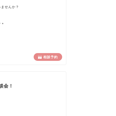
みませんか？
す＊
相談予約
談会！
、