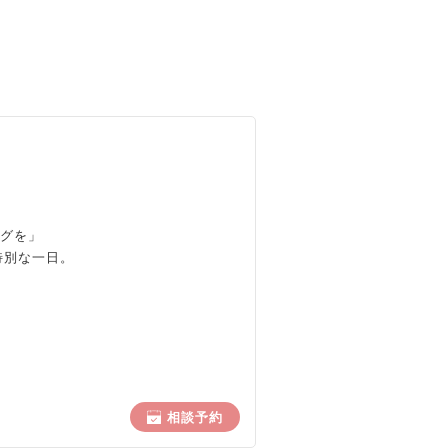
ングを」
特別な一日。
相談予約