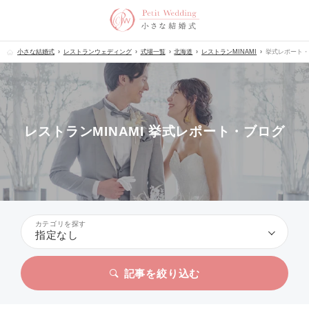
小さな結婚式
レストランウェディング
式場一覧
北海道
レストランMINAMI
挙式レポート・
レストランMINAMI 挙式レポート・ブログ
カテゴリを探す
指定なし
記事を絞り込む