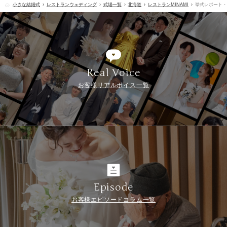
小さな結婚式
レストランウェディング
式場一覧
北海道
レストランMINAMI
挙式レポート・
Real Voice
お客様リアルボイス一覧
Episode
お客様エピソードコラム一覧