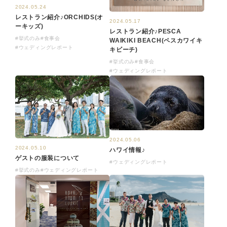
2024.05.24
レストラン紹介♪ORCHIDS(オ
2024.05.17
ーキッズ)
レストラン紹介♪PESCA
#挙式のみ
#食事会
WAIKIKI BEACH(ペスカワイキ
#ウェディングレポート
キビーチ)
#挙式のみ
#食事会
#ウェディングレポート
2024.05.06
2024.05.10
ハワイ情報♪
ゲストの服装について
#ウェディングレポート
#挙式のみ
#ウェディングレポート