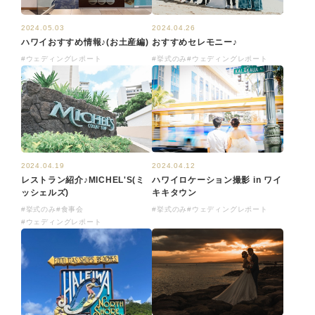
2024.05.03
2024.04.26
ハワイおすすめ情報♪(お土産編)
おすすめセレモニー♪
#ウェディングレポート
#挙式のみ
#ウェディングレポート
2024.04.19
2024.04.12
レストラン紹介♪MICHEL'S(ミ
ハワイロケーション撮影 in ワイ
ッシェルズ)
キキタウン
#挙式のみ
#食事会
#挙式のみ
#ウェディングレポート
#ウェディングレポート