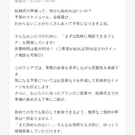
開催日：
11:00～19:00
結婚式の準備って、何から始めればいいの？
予算やスケジュール、会場選び…
わからないことがたくさんあって不安になりますよね。
そんなおふたりのために、「まずは気軽に相談できるフェ
ア」を開催しています♪
所要時間は最大90分！（ご希望があれば30分ほどのクイッ
ク相談も可能◎）
このフェアでは、実際の会場を見学しながら雰囲気を体感で
き、
気になる予算についてはお見積もりを作成して具体的なイメ
ージをお伝えします。
さらに、おふたりに合ったプランのご提案や、結婚式までの
準備の進め方も丁寧にご紹介。
初めての方でも安心して参加できるよう、無理なご契約や即
決は一切ありません！
「まだ決められない…」そんなお気持ちも大切に、ゆっくり
情報収集していただけます。