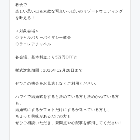
教会で
楽しい思い出＆素敵な写真いっぱいのリゾートウェディング
を叶える！
＜対象会場＞
◇キャルバリーバイザシー教会
◇ラニレアチャペル
各会場、基本料金より5万円OFF☆
挙式対象期間：2026年12月28日まで
ぜひこの機会をお見逃しなくご利用ください。
ハワイで結婚式をすると決めている方も決めかねている方
も、
結婚式にするかフォトだけにするか迷っている方も、
ちょっと興味があるだけの方も
ぜひご相談いただき、疑問点や心配事を解消してください！