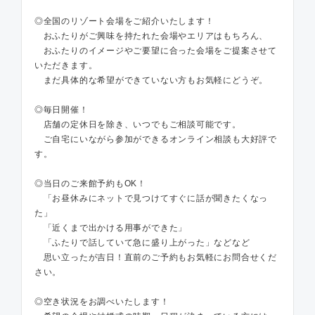
◎全国のリゾート会場をご紹介いたします！
おふたりがご興味を持たれた会場やエリアはもちろん、
おふたりのイメージやご要望に合った会場をご提案させて
いただきます。
まだ具体的な希望ができていない方もお気軽にどうぞ。
◎毎日開催！
店舗の定休日を除き、いつでもご相談可能です。
ご自宅にいながら参加ができるオンライン相談も大好評で
す。
◎当日のご来館予約もOK！
「お昼休みにネットで見つけてすぐに話が聞きたくなっ
た」
「近くまで出かける用事ができた」
「ふたりで話していて急に盛り上がった」などなど
思い立ったが吉日！直前のご予約もお気軽にお問合せくだ
さい。
◎空き状況をお調べいたします！