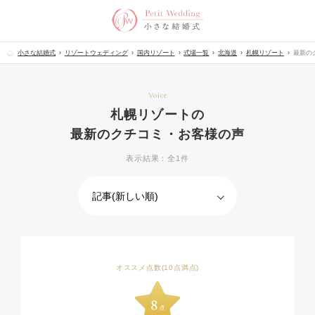
小さな結婚式
リゾートウェディング
国内リゾート
式場一覧
北海道
札幌リゾート
最新の
Voice
札幌リゾートの
最新のクチコミ・お客様の声
表示結果：全1件
オススメ点数(10点満点)