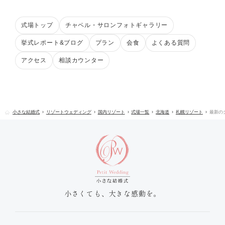
式場トップ
チャペル・サロンフォトギャラリー
挙式レポート&ブログ
プラン
会食
よくある質問
アクセス
相談カウンター
小さな結婚式
リゾートウェディング
国内リゾート
式場一覧
北海道
札幌リゾート
最新の
小さくても、大きな感動を。