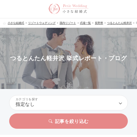
小さな結婚式
リゾートウェディング
国内リゾート
式場一覧
長野県
つるとんたん軽井沢
つるとんたん軽井沢 挙式レポート・ブログ
カテゴリを探す
指定なし
記事を絞り込む