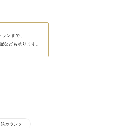
トランまで、
配なども承ります。
ク
相談カウンター