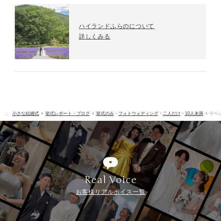
ハイランドふらのについて
詳しくみる
小さな結婚式
挙式レポート・ブログ
挙式のみ
・
フォトウェディング
・
二人だけ
・
10人未満
ラベ
Real Voice
お客様リアルボイス一覧