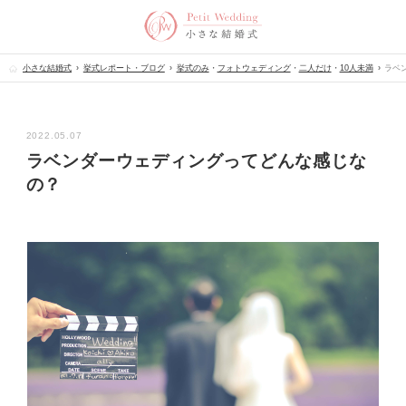
小さな結婚式
挙式レポート・ブログ
挙式のみ
・
フォトウェディング
・
二人だけ
・
10人未満
ラベ
2022.05.07
ラベンダーウェディングってどんな感じな
の？