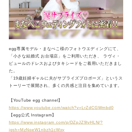
egg専属モデル・まなぺこ様のフォトウエディングにて、
「小さな結婚式 お台場店」をご利用いただき、 ラヴィ・
ピュールのドレスおよびタキシードをご着用いただきまし
た。
「19歳妊婦ギャルに夫がサプライズプロポーズ」というス
トーリーで展開され、多くの共感と注目を集めています。
【YouTube egg channel】
https://www.youtube.com/watch?v=LrZdCGWmbd0
【egg公式 Instagram】
https://www.instagram.com/p/DZpJZ9lvHLN/?
igsh=MzNqeW1nbzh1cWxy