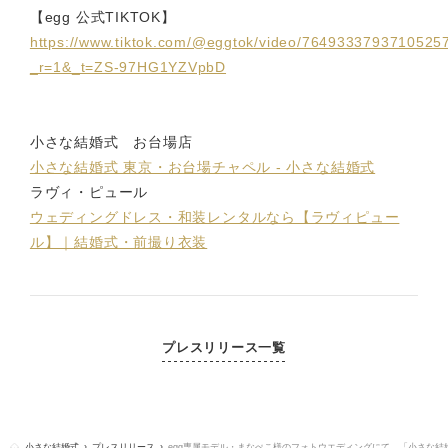
【egg 公式TIKTOK】
https://www.tiktok.com/@eggtok/video/7649333793710525
_r=1&_t=ZS-97HG1YZVpbD
小さな結婚式 お台場店
小さな結婚式 東京・お台場チャペル - 小さな結婚式
ラヴィ・ピュール
ウェディングドレス・和装レンタルなら【ラヴィピュー
ル】｜結婚式・前撮り衣装
プレスリリース一覧
小さな結婚式
プレスリリース
​egg専属モデル・まなぺこ様のフォトウエディングにて、「小さな結