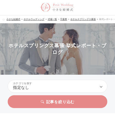
小さな結婚式
ホテルウェディング
式場一覧
千葉県
ホテルスプリングス幕張
挙式レポート
ホテルスプリングス幕張 挙式レポート・ブ
ログ
カテゴリを探す
指定なし
記事を絞り込む