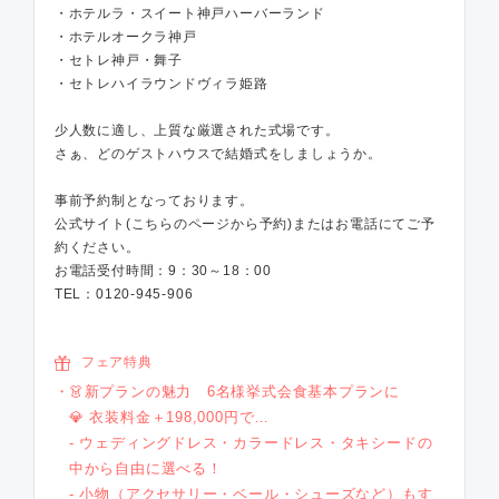
・ホテルラ・スイート神戸ハーバーランド
・ホテルオークラ神戸
・セトレ神戸・舞子
・セトレハイラウンドヴィラ姫路
少人数に適し、上質な厳選された式場です。
さぁ、どのゲストハウスで結婚式をしましょうか。
事前予約制となっております。
公式サイト(こちらのページから予約)またはお電話にてご予
約ください。
お電話受付時間：9：30～18：00
TEL：0120-945-906
フェア特典
👗新プランの魅力 6名様挙式会食基本プランに
💎 衣装料金＋198,000円で…
- ウェディングドレス・カラードレス・タキシードの
中から自由に選べる！
- 小物（アクセサリー・ベール・シューズなど）もす