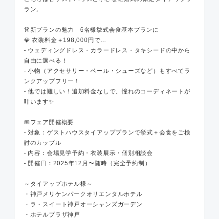
ラン。
👗新プランの魅力 6名様挙式会食基本プランに
💎 衣装料金＋198,000円で…
- ウェディングドレス・カラードレス・タキシードの中から
自由に選べる！
- 小物（アクセサリー・ベール・シューズなど）もすべてラ
ンクアップフリー！
- 他では難しい！追加料金なしで、憧れのコーディネートが
叶います✨
📅フェア開催概要
- 対象：ゲストハウスタイアッププランで挙式＋会食をご検
討のカップル
- 内容：会場見学予約・衣装展示・個別相談会
- 開催日：2025年12月〜随時（完全予約制）
～タイアップホテル様～
・神戸メリケンパークオリエンタルホテル
・ラ・スイート神戸オーシャンズガーデン
・ホテルプラザ神戸