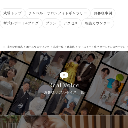
式場トップ
チャペル・サロンフォトギャラリー
お客様事例
挙式レポート&ブログ
プラン
アクセス
相談カウンター
小さな結婚式
ホテルウェディング
式場一覧
兵庫県
ラ・スイート神戸 オーシャンズガーデン
Real Voice
お客様リアルボイス一覧