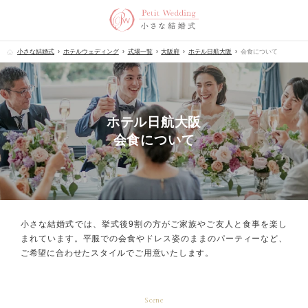
小さな結婚式
ホテルウェディング
式場一覧
大阪府
ホテル日航大阪
会食について
ホテル日航大阪
会食について
小さな結婚式では、挙式後9割の方が
ご家族やご友人と食事を楽し
まれています。
平服での会食やドレス姿のままのパーティーなど、
ご希望に合わせたスタイルでご用意いたします。
Scene