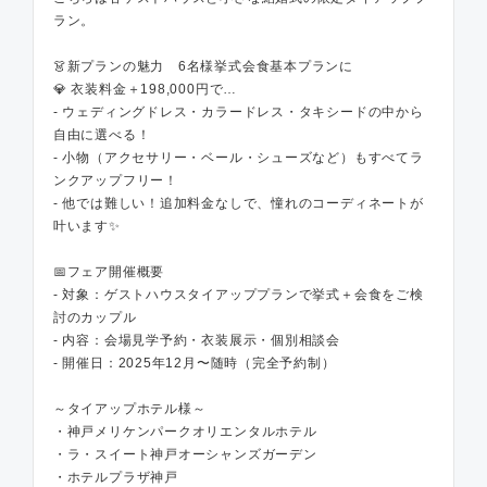
ラン。
👗新プランの魅力 6名様挙式会食基本プランに
💎 衣装料金＋198,000円で…
- ウェディングドレス・カラードレス・タキシードの中から
自由に選べる！
- 小物（アクセサリー・ベール・シューズなど）もすべてラ
ンクアップフリー！
- 他では難しい！追加料金なしで、憧れのコーディネートが
叶います✨
📅フェア開催概要
- 対象：ゲストハウスタイアッププランで挙式＋会食をご検
討のカップル
- 内容：会場見学予約・衣装展示・個別相談会
- 開催日：2025年12月〜随時（完全予約制）
～タイアップホテル様～
・神戸メリケンパークオリエンタルホテル
・ラ・スイート神戸オーシャンズガーデン
・ホテルプラザ神戸