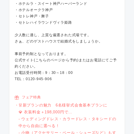
・ホテルラ・スイート神戸ハーバーランド
・ホテルオークラ神戸
・セトレ神戸・舞子
・セトレハイラウンドヴィラ姫路
少人数に適し、上質な厳選された式場です。
さぁ、どのゲストハウスで結婚式をしましょうか。
事前予約制となっております。
公式サイト(こちらのページから予約)またはお電話にてご予
約ください。
お電話受付時間：9：30～18：00
TEL：0120-945-906
フェア特典
👗新プランの魅力 6名様挙式会食基本プランに
💎 衣装料金＋198,000円で…
- ウェディングドレス・カラードレス・タキシードの
中から自由に選べる！
- 小物（アクセサリー・ベール・シューズなど）もす