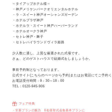
～タイアップホテル様～
・神戸メリケンパークオリエンタルホテル
・ラ・スイート神戸オーシャンズガーデン
・ホテルプラザ神戸
・ホテルラ・スイート神戸ハーバーランド
・ホテルオークラ神戸
・セトレ神戸・舞子
・セトレハイラウンドヴィラ姫路
少人数に適し、上質な厳選された式場です。
さぁ、どのゲストハウスで結婚式をしましょうか。
事前予約制となっております。
公式サイト(こちらのページから予約)またはお電話にてご予約
お電話受付時間：9：30～18：00
TEL：0120-945-906
フェア特典
👗新プランの魅力 6名様挙式会食基本プランに