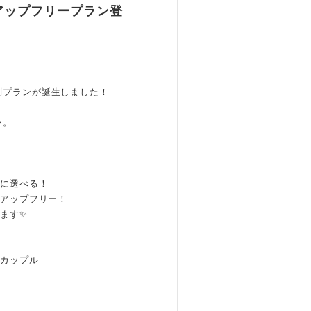
アップフリープラン登
別プランが誕生しました！
ン。
由に選べる！
クアップフリー！
ます✨
のカップル