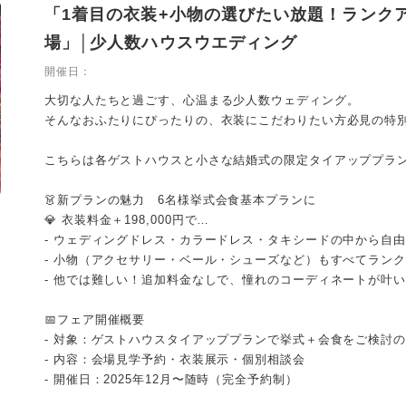
「1着目の衣装+小物の選びたい放題！ランク
場」│少人数ハウスウエディング
開催日：
大切な人たちと過ごす、心温まる少人数ウェディング。
そんなおふたりにぴったりの、衣装にこだわりたい方必見の特
こちらは各ゲストハウスと小さな結婚式の限定タイアッププラ
👗新プランの魅力 6名様挙式会食基本プランに
💎 衣装料金＋198,000円で…
- ウェディングドレス・カラードレス・タキシードの中から自
- 小物（アクセサリー・ベール・シューズなど）もすべてラン
- 他では難しい！追加料金なしで、憧れのコーディネートが叶い
📅フェア開催概要
- 対象：ゲストハウスタイアッププランで挙式＋会食をご検討
- 内容：会場見学予約・衣装展示・個別相談会
- 開催日：2025年12月〜随時（完全予約制）