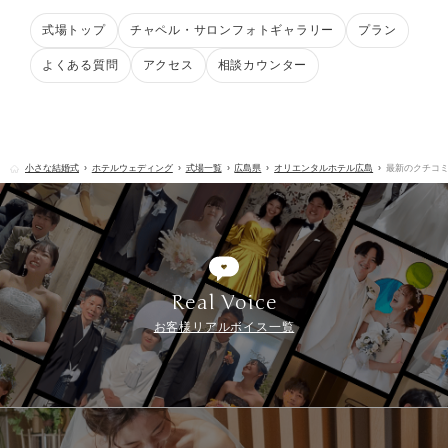
式場トップ
チャペル・サロンフォトギャラリー
プラン
よくある質問
アクセス
相談カウンター
小さな結婚式
ホテルウェディング
式場一覧
広島県
オリエンタルホテル広島
最新のクチコ
Real Voice
お客様リアルボイス一覧