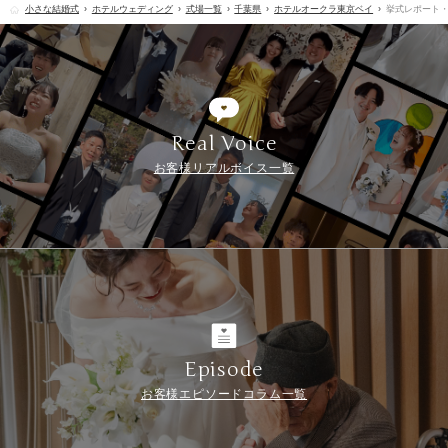
小さな結婚式
ホテルウェディング
式場一覧
千葉県
ホテルオークラ東京ベイ
挙式レポート
Real Voice
お客様リアルボイス一覧
Episode
お客様エピソードコラム一覧