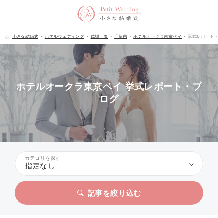
小さな結婚式
ホテルウェディング
式場一覧
千葉県
ホテルオークラ東京ベイ
挙式レポート
ホテルオークラ東京ベイ 挙式レポート・ブ
ログ
カテゴリを探す
指定なし
記事を絞り込む