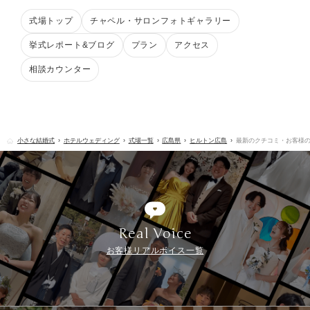
式場トップ
チャペル・サロンフォトギャラリー
挙式レポート&ブログ
プラン
アクセス
相談カウンター
小さな結婚式
ホテルウェディング
式場一覧
広島県
ヒルトン広島
最新のクチコミ・お客様
Real Voice
お客様リアルボイス一覧