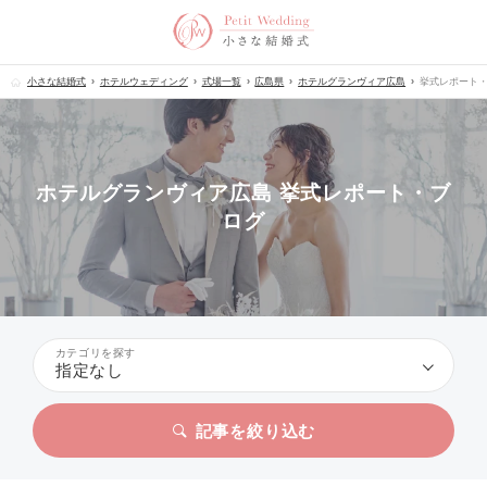
小さな結婚式
ホテルウェディング
式場一覧
広島県
ホテルグランヴィア広島
挙式レポート
ホテルグランヴィア広島 挙式レポート・ブ
ログ
カテゴリを探す
指定なし
記事を絞り込む