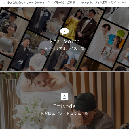
小さな結婚式
ホテルウェディング
式場一覧
広島県
ホテルグランヴィア広島
挙式レポート
Real Voice
お客様リアルボイス一覧
Episode
お客様エピソードコラム一覧