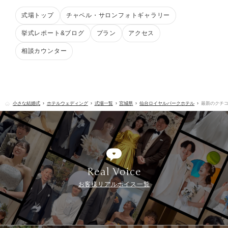
式場トップ
チャペル・サロンフォトギャラリー
挙式レポート&ブログ
プラン
アクセス
相談カウンター
小さな結婚式
ホテルウェディング
式場一覧
宮城県
仙台ロイヤルパークホテル
最新のクチ
Real Voice
お客様リアルボイス一覧