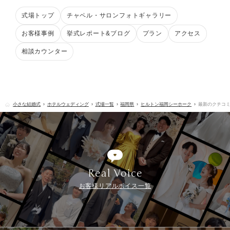
式場トップ
チャペル・サロンフォトギャラリー
お客様事例
挙式レポート&ブログ
プラン
アクセス
相談カウンター
小さな結婚式
ホテルウェディング
式場一覧
福岡県
ヒルトン福岡シーホーク
最新のクチコ
Real Voice
お客様リアルボイス一覧