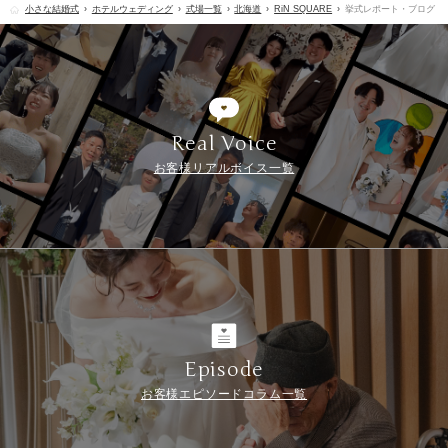
小さな結婚式
ホテルウェディング
式場一覧
北海道
RiN SQUARE
挙式レポート・ブログ
Real Voice
お客様リアルボイス一覧
Episode
お客様エピソードコラム一覧