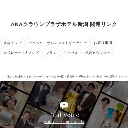
ANAクラウンプラザホテル新潟 関連リンク
式場トップ
チャペル・サロンフォトギャラリー
お客様事例
挙式レポート&ブログ
プラン
アクセス
相談カウンター
小さな結婚式
ホテルウェディング
式場一覧
新潟県
ANAクラウンプラザホテル新潟
キャン
Real Voice
お客様リアルボイス一覧