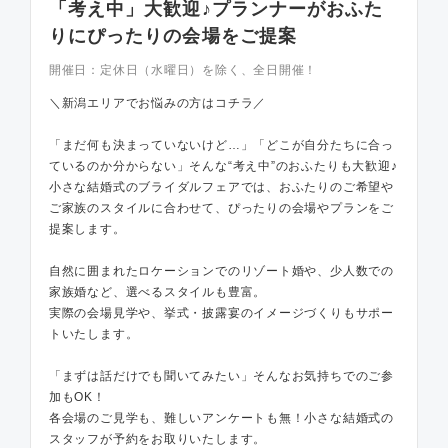
「考え中」大歓迎♪プランナーがおふた
りにぴったりの会場をご提案
開催日：
定休日（水曜日）を除く、全日開催！
＼新潟エリアでお悩みの方はコチラ／
「まだ何も決まっていないけど…」「どこが自分たちに合っ
ているのか分からない」そんな“考え中”のおふたりも大歓迎♪
小さな結婚式のブライダルフェアでは、おふたりのご希望や
ご家族のスタイルに合わせて、ぴったりの会場やプランをご
提案します。
自然に囲まれたロケーションでのリゾート婚や、少人数での
家族婚など、選べるスタイルも豊富。
実際の会場見学や、挙式・披露宴のイメージづくりもサポー
トいたします。
「まずは話だけでも聞いてみたい」そんなお気持ちでのご参
加もOK！
各会場のご見学も、難しいアンケートも無！小さな結婚式の
スタッフが予約をお取りいたします。