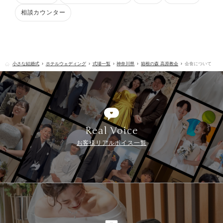
相談カウンター
小さな結婚式
ホテルウェディング
式場一覧
神奈川県
箱根の森 高原教会
会食について
Real Voice
お客様リアルボイス一覧