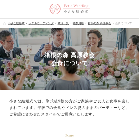
小さな結婚式
ホテルウェディング
式場一覧
神奈川県
箱根の森 高原教会
会食について
箱根の森 高原教会
会食について
小さな結婚式では、挙式後9割の方が
ご家族やご友人と食事を楽し
まれています。
平服での会食やドレス姿のままのパーティーなど、
ご希望に合わせたスタイルでご用意いたします。
Scene