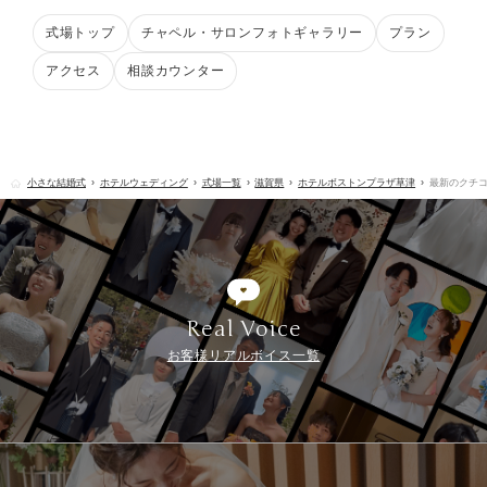
式場トップ
チャペル・サロンフォトギャラリー
プラン
アクセス
相談カウンター
小さな結婚式
ホテルウェディング
式場一覧
滋賀県
ホテルボストンプラザ草津
最新のクチ
Real Voice
お客様リアルボイス一覧