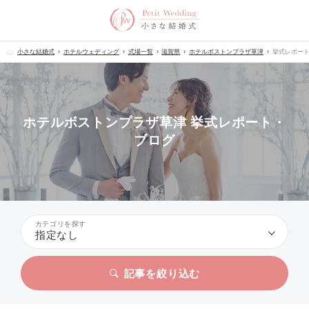
小さな結婚式
ホテルウェディング
式場一覧
滋賀県
ホテルボストンプラザ草津
挙式レポー
ホテルボストンプラザ草津 挙式レポート・
ブログ
カテゴリを探す
指定なし
記事を絞り込む