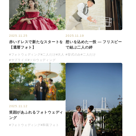
2025.11.19
2025.11.25
想いを込めた一投 ― フリスビー
赤いドレスで新たなスタートを
で結ぶ二人の絆
【還暦フォト】
#挙式のみ
#二人だけ
#フォトウェディング
#二人だけ
#大人
#サプライズ
#ソロウェディング
2025.11.12
笑顔があふれるフォトウェディ
ング
#フォトウェディング
#和装フォト