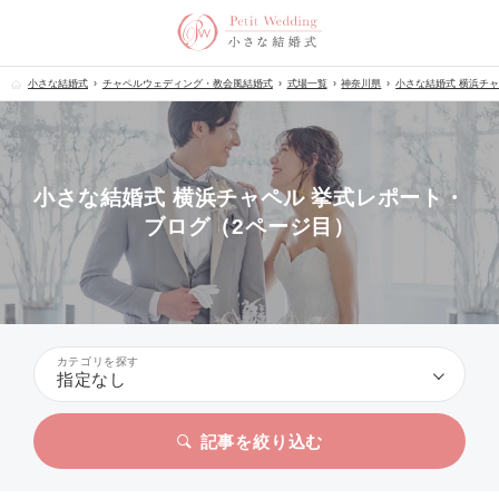
小さな結婚式
チャペルウェディング・教会風結婚式
式場一覧
神奈川県
小さな結婚式 横浜チ
小さな結婚式 横浜チャペル 挙式レポート・
ブログ（2ページ目）
カテゴリを探す
指定なし
記事を絞り込む