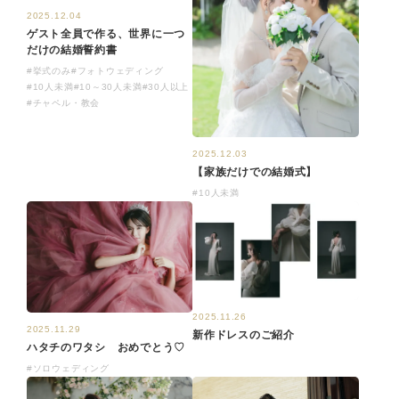
2025.12.04
ゲスト全員で作る、世界に一つ
だけの結婚誓約書
#挙式のみ
#フォトウェディング
#10人未満
#10～30人未満
#30人以上
#チャペル・教会
2025.12.03
【家族だけでの結婚式】
#10人未満
2025.11.26
2025.11.29
新作ドレスのご紹介
ハタチのワタシ おめでとう♡
#ソロウェディング