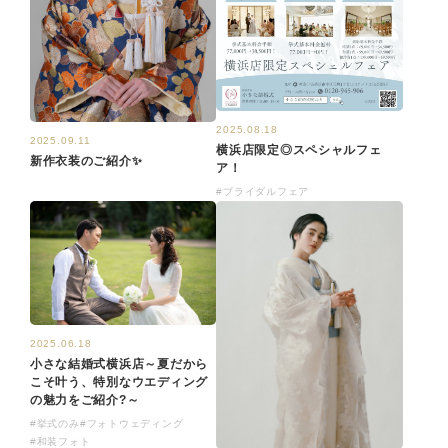
2025.08.18
2025.09.11
横浜店限定◎スペシャルフェ
新作衣装のご紹介✨
ア！
#ブライダルフェア
2025.06.18
小さな結婚式横浜店～夏だから
こそ叶う、特別なウエディング
の魅力をご紹介?～
#挙式のみ
#フォトウェディング
#和装フォト