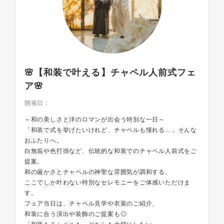
🌸【和装で叶える】チャペル人前式フェ
ア🌸
開催日：
～和の美しさと洋のロマンが出会う特別な一日～
「和装で式を挙げたいけれど、チャペルも憧れる…」そんな
おふたりへ。
白無垢や色打掛など、伝統的な和装でのチャペル人前式をご
提案。
和の厳かさとチャペルの神聖な雰囲気が調和する、
ここでしか叶わない特別なセレモニーをご体感いただけま
す。
フェア当日は、チャペル見学や衣装のご紹介、
和装に合う演出や装飾のご提案も◎