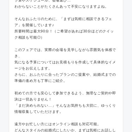
予算やスケジュール、会場選び…
わからないことがたくさんあって不安になりますよね。
そんなおふたりのために、「まずは気軽に相談できるフェ
ア」を開催しています♪
所要時間は最大90分！（ご希望があれば30分ほどのクイッ
ク相談も可能◎）
このフェアでは、実際の会場を見学しながら雰囲気を体感で
き、
気になる予算についてはお見積もりを作成して具体的なイメ
ージをお伝えします。
さらに、おふたりに合ったプランのご提案や、結婚式までの
準備の進め方も丁寧にご紹介。
初めての方でも安心して参加できるよう、無理なご契約や即
決は一切ありません！
「まだ決められない…」そんなお気持ちも大切に、ゆっくり
情報収集していただけます。
遠方やお忙しい方にはオンライン相談も対応可能。
どんなスタイルの結婚式にしたいか、まずは気軽にお話しし