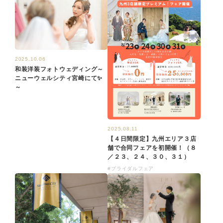
2025.10.06
和装洋装フォトウェディング～
ニューウェルシティ宮崎にて✨
～
2025.08.11
【４日間限定】九州エリア３店
舗で合同フェアを初開催！（８
／２３、２４、３０、３１）
#ブライダルフェア