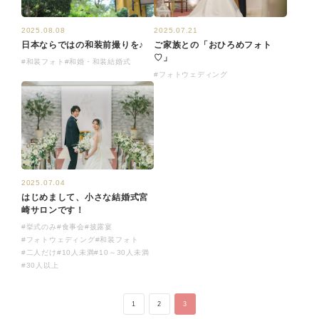
2025.08.08
2025.07.21
日本ならではの和装前撮りを♪
ご家族との「おひろめフォト
♡」
#和装フォト
#和婚・和装結婚式
#フォトウェディング
2025.07.04
はじめまして、小さな結婚式宮
崎サロンです！
#挙式のみ
#食事会
#披露宴
#フォトウェディング
#和装フォト
#二人だけ
#10人未満
#10～30人未満
#30人以上
1
2
3