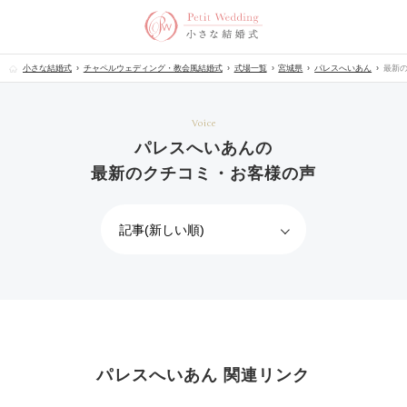
小さな結婚式
チャペルウェディング・教会風結婚式
式場一覧
宮城県
パレスへいあん
最新
Voice
パレスへいあんの
最新のクチコミ・お客様の声
パレスへいあん 関連リンク