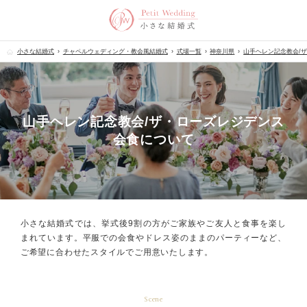
小さな結婚式
チャペルウェディング・教会風結婚式
式場一覧
神奈川県
山手ヘレン記念教会/
山手ヘレン記念教会/ザ・ローズレジデンス
会食について
小さな結婚式では、挙式後9割の方が
ご家族やご友人と食事を楽し
まれています。
平服での会食やドレス姿のままのパーティーなど、
ご希望に合わせたスタイルでご用意いたします。
Scene