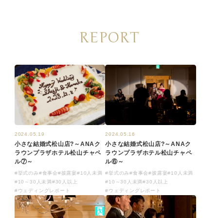
REPORT
2024.05.19
2024.05.16
小さな結婚式松山店?～ANAク
小さな結婚式松山店?～ANAク
ラウンプラザホテル松山チャペ
ラウンプラザホテル松山チャペ
ル⑦～
ル⑥～
#挙式のみ
#食事会
#披露宴
#10人未満
#挙式のみ
#食事会
#披露宴
#10人未満
#10～30人未満
#30人以上
#10～30人未満
#30人以上
#ウェディングレポート
#ウェディングレポート