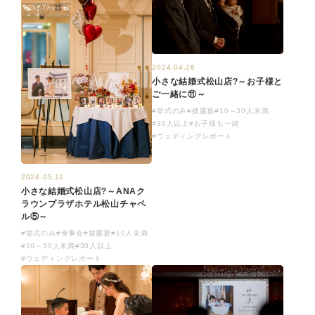
2024.04.26
小さな結婚式松山店?～お子様と
ご一緒に⑪～
#挙式のみ
#披露宴
#10～30人未満
#30人以上
#お子様も一緒
#ウェディングレポート
2024.05.11
小さな結婚式松山店?～ANAク
ラウンプラザホテル松山チャペ
ル⑤～
#挙式のみ
#食事会
#披露宴
#10人未満
#10～30人未満
#30人以上
#ウェディングレポート