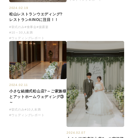
2024.02.19
松山レストランウエディング?
レストランAINOに注目！！
#挙式のみ
#食事会
#披露宴
#10～30人未満
#ウェディングレポート
2024.02.11
小さな結婚式松山店?～ご家族様
とアットホームウェディング③
～
#挙式のみ
#10人未満
#ウェディングレポート
2024.02.07