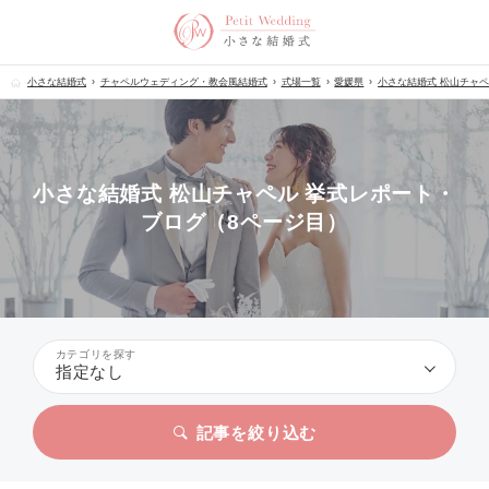
小さな結婚式
チャペルウェディング・教会風結婚式
式場一覧
愛媛県
小さな結婚式 松山チャ
小さな結婚式 松山チャペル 挙式レポート・
ブログ（8ページ目）
カテゴリを探す
指定なし
記事を絞り込む